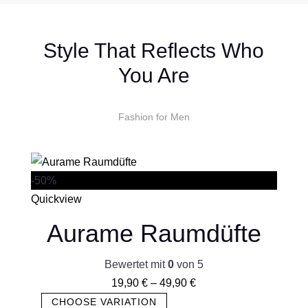
Style That Reflects Who
You Are
Fashion for Men
-50%
Quickview
Aurame Raumdüfte
Bewertet mit
0
von 5
19,90
€
–
49,90
€
CHOOSE VARIATION