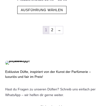
Produktseite
Dieses
gewählt
AUSFÜHRUNG WÄHLEN
Produkt
werden
weist
mehrere
1
2
→
Varianten
auf.
Die
Optionen
können
auf
der
Exklusive Düfte, inspiriert von der Kunst der Parfümerie –
Produktseite
luxuriös und fair im Preis!
gewählt
werden
Hast du Fragen zu unseren Düften? Schreib uns einfach per
WhatsApp – wir helfen dir gerne weiter.