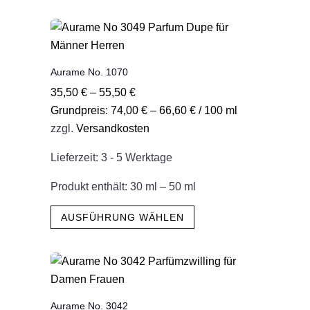
weist
mehrere
Varianten
auf.
Aurame No. 1070
Die
35,50
€
–
55,50
€
Optionen
Grundpreis:
74,00
€
–
66,60
€
/
100
ml
können
zzgl.
Versandkosten
auf
der
Lieferzeit:
3 - 5 Werktage
Produktseite
gewählt
Produkt enthält: 30
ml
– 50
ml
werden
Dieses
AUSFÜHRUNG WÄHLEN
Produkt
weist
mehrere
Varianten
auf.
Aurame No. 3042