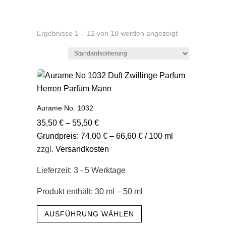
Ergebnisse 1 – 12 von 18 werden angezeigt
Aurame No. 1032
35,50
€
–
55,50
€
Grundpreis:
74,00
€
–
66,60
€
/
100
ml
zzgl.
Versandkosten
Lieferzeit:
3 - 5 Werktage
Produkt enthält: 30
ml
– 50
ml
Dieses
AUSFÜHRUNG WÄHLEN
Produkt