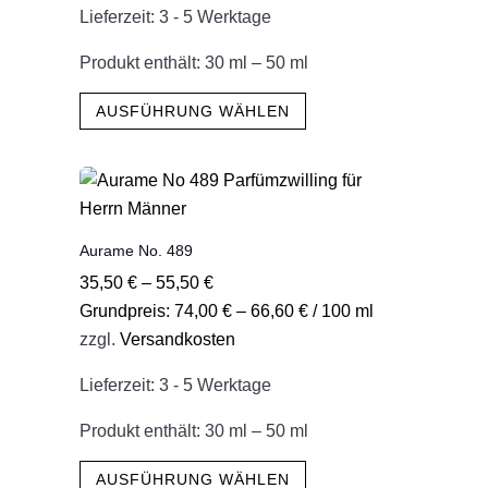
der
Lieferzeit:
3 - 5 Werktage
Produktseite
gewählt
Produkt enthält: 30
ml
– 50
ml
werden
Dieses
AUSFÜHRUNG WÄHLEN
Produkt
weist
mehrere
Varianten
auf.
Aurame No. 489
Die
35,50
€
–
55,50
€
Optionen
Grundpreis:
74,00
€
–
66,60
€
/
100
ml
können
zzgl.
Versandkosten
auf
der
Lieferzeit:
3 - 5 Werktage
Produktseite
gewählt
Produkt enthält: 30
ml
– 50
ml
werden
Dieses
AUSFÜHRUNG WÄHLEN
Produkt