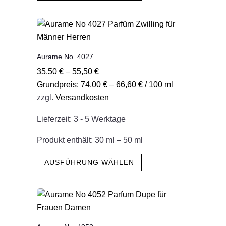
weist
mehrere
Varianten
auf.
Aurame No. 4027
Die
35,50
€
–
55,50
€
Optionen
Grundpreis:
74,00
€
–
66,60
€
/
100
ml
können
zzgl.
Versandkosten
auf
der
Lieferzeit:
3 - 5 Werktage
Produktseite
gewählt
Produkt enthält: 30
ml
– 50
ml
werden
Dieses
AUSFÜHRUNG WÄHLEN
Produkt
weist
mehrere
Varianten
auf.