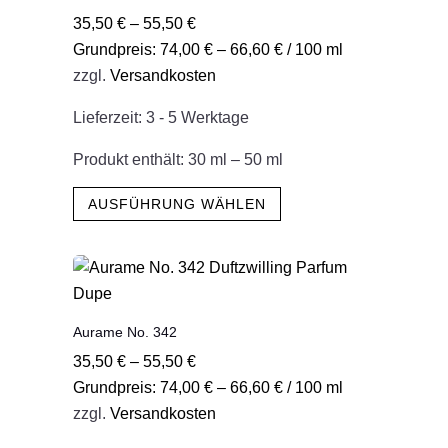
Die
35,50
€
–
55,50
€
Optionen
Grundpreis:
74,00
€
–
66,60
€
/
100
ml
können
zzgl.
Versandkosten
auf
der
Lieferzeit:
3 - 5 Werktage
Produktseite
gewählt
Produkt enthält: 30
ml
– 50
ml
werden
Dieses
AUSFÜHRUNG WÄHLEN
Produkt
weist
mehrere
Varianten
auf.
Aurame No. 342
Die
35,50
€
–
55,50
€
Optionen
Grundpreis:
74,00
€
–
66,60
€
/
100
ml
können
zzgl.
Versandkosten
auf
der