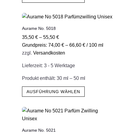
weist
mehrere
Varianten
Aurame No. 5018
auf.
35,50
€
–
55,50
€
Die
Grundpreis:
74,00
€
–
66,60
€
/
100
ml
Optionen
zzgl.
Versandkosten
können
auf
Lieferzeit:
3 - 5 Werktage
der
Produktseite
Produkt enthält: 30
ml
– 50
ml
gewählt
Dieses
AUSFÜHRUNG WÄHLEN
werden
Produkt
weist
mehrere
Varianten
auf.
Aurame No. 5021
Die