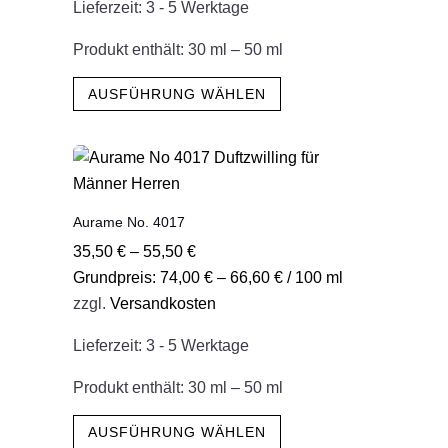
Lieferzeit:
3 - 5 Werktage
Produktseite
gewählt
Produkt enthält: 30
ml
– 50
ml
werden
Dieses
AUSFÜHRUNG WÄHLEN
Produkt
weist
mehrere
Varianten
auf.
Aurame No. 4017
Die
35,50
€
–
55,50
€
Optionen
Grundpreis:
74,00
€
–
66,60
€
/
100
ml
können
zzgl.
Versandkosten
auf
der
Lieferzeit:
3 - 5 Werktage
Produktseite
gewählt
Produkt enthält: 30
ml
– 50
ml
werden
Dieses
AUSFÜHRUNG WÄHLEN
Produkt