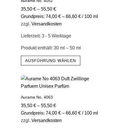
Aurame No. 4052
Die
35,50
€
–
55,50
€
Optionen
Grundpreis:
74,00
€
–
66,60
€
/
100
ml
können
zzgl.
Versandkosten
auf
der
Lieferzeit:
3 - 5 Werktage
Produktseite
gewählt
Produkt enthält: 30
ml
– 50
ml
werden
Dieses
AUSFÜHRUNG WÄHLEN
Produkt
weist
mehrere
Varianten
auf.
Aurame No. 4063
Die
35,50
€
–
55,50
€
Optionen
Grundpreis:
74,00
€
–
66,60
€
/
100
ml
können
zzgl.
Versandkosten
auf