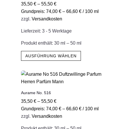
35,50
€
–
55,50
€
Optionen
Grundpreis:
74,00
€
–
66,60
€
/
100
ml
können
zzgl.
Versandkosten
auf
der
Lieferzeit:
3 - 5 Werktage
Produktseite
gewählt
Produkt enthält: 30
ml
– 50
ml
werden
Dieses
AUSFÜHRUNG WÄHLEN
Produkt
weist
mehrere
Varianten
auf.
Aurame No. 516
Die
35,50
€
–
55,50
€
Optionen
Grundpreis:
74,00
€
–
66,60
€
/
100
ml
können
zzgl.
Versandkosten
auf
der
Produkt enthält: 30
ml
– 50
ml