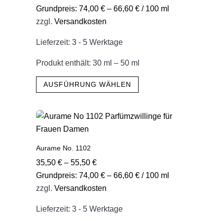
Grundpreis:
74,00
€
–
66,60
€
/
100
ml
können
zzgl.
Versandkosten
auf
der
Lieferzeit:
3 - 5 Werktage
Produktseite
gewählt
Produkt enthält: 30
ml
– 50
ml
werden
Dieses
AUSFÜHRUNG WÄHLEN
Produkt
weist
mehrere
Varianten
auf.
Aurame No. 1102
Die
35,50
€
–
55,50
€
Optionen
Grundpreis:
74,00
€
–
66,60
€
/
100
ml
können
zzgl.
Versandkosten
auf
der
Lieferzeit:
3 - 5 Werktage
Produktseite