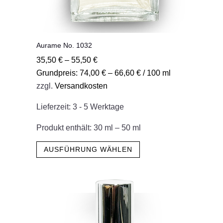
Aurame No. 1032
35,50
€
–
55,50
€
Grundpreis:
74,00
€
–
66,60
€
/
100
ml
zzgl.
Versandkosten
Lieferzeit:
3 - 5 Werktage
Produkt enthält: 30
ml
– 50
ml
Dieses
AUSFÜHRUNG WÄHLEN
Produkt
weist
mehrere
Varianten
auf.
Die