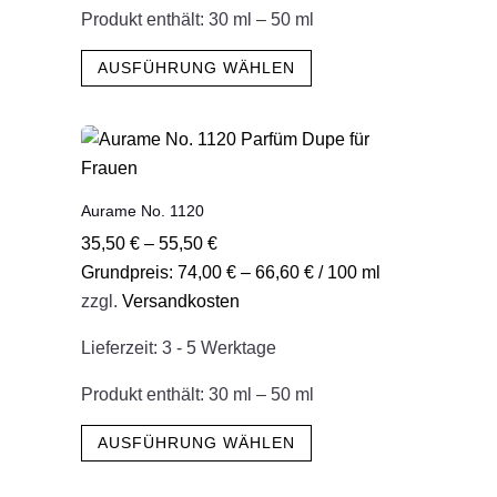
gewählt
Produkt enthält: 30
ml
– 50
ml
werden
Dieses
AUSFÜHRUNG WÄHLEN
Produkt
weist
mehrere
Varianten
auf.
Aurame No. 1120
Die
35,50
€
–
55,50
€
Optionen
Grundpreis:
74,00
€
–
66,60
€
/
100
ml
können
zzgl.
Versandkosten
auf
der
Lieferzeit:
3 - 5 Werktage
Produktseite
gewählt
Produkt enthält: 30
ml
– 50
ml
werden
Dieses
AUSFÜHRUNG WÄHLEN
Produkt
weist