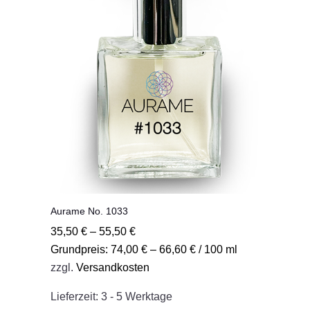
Optionen
können
auf
der
Produktseite
gewählt
werden
Aurame No. 1033
35,50
€
–
55,50
€
Grundpreis:
74,00
€
–
66,60
€
/
100
ml
zzgl.
Versandkosten
Lieferzeit:
3 - 5 Werktage