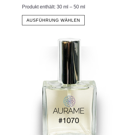
Produkt enthält: 30
ml
– 50
ml
Dieses
AUSFÜHRUNG WÄHLEN
Produkt
weist
mehrere
Varianten
auf.
Die
Optionen
können
auf
der
Produktseite
gewählt
werden