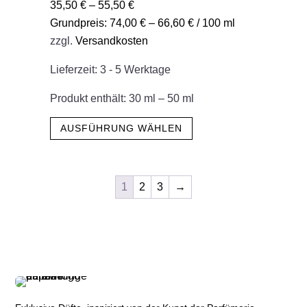
35,50
€
–
55,50
€
Optionen
Grundpreis:
74,00
€
–
66,60
€
/
100
ml
können
zzgl.
Versandkosten
auf
der
Lieferzeit:
3 - 5 Werktage
Produktseite
gewählt
Produkt enthält: 30
ml
– 50
ml
werden
Dieses
AUSFÜHRUNG WÄHLEN
Produkt
weist
mehrere
1
2
3
→
Varianten
auf.
Die
Optionen
können
auf
der