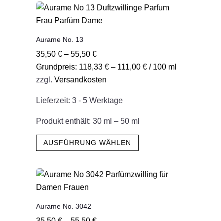
mehrere
Varianten
auf.
Aurame No. 13
Die
35,50
€
–
55,50
€
Optionen
Grundpreis:
118,33
€
–
111,00
€
/
100
ml
können
zzgl.
Versandkosten
auf
der
Lieferzeit:
3 - 5 Werktage
Produktseite
gewählt
Produkt enthält: 30
ml
– 50
ml
werden
Dieses
AUSFÜHRUNG WÄHLEN
Produkt
weist
mehrere
Varianten
auf.
Aurame No. 3042
Die
35,50
€
–
55,50
€