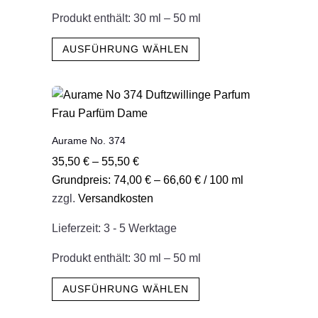
gewählt
Produkt enthält: 30
ml
– 50
ml
werden
Dieses
AUSFÜHRUNG WÄHLEN
Produkt
weist
mehrere
Varianten
auf.
Aurame No. 374
Die
35,50
€
–
55,50
€
Optionen
Grundpreis:
74,00
€
–
66,60
€
/
100
ml
können
zzgl.
Versandkosten
auf
der
Lieferzeit:
3 - 5 Werktage
Produktseite
gewählt
Produkt enthält: 30
ml
– 50
ml
werden
Dieses
AUSFÜHRUNG WÄHLEN
Produkt
weist