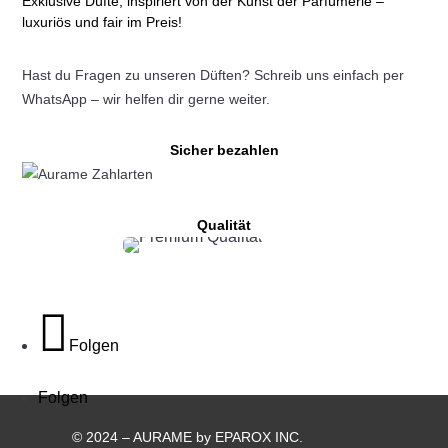
Exklusive Düfte, inspiriert von der Kunst der Parfümerie –
Produktseite
luxuriös und fair im Preis!
gewählt
werden
Hast du Fragen zu unseren Düften? Schreib uns einfach per
WhatsApp – wir helfen dir gerne weiter.
Sicher bezahlen
Qualität
Folgen
Folgen
© 2024 – AURAME by EPAROX INC.