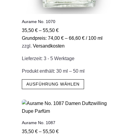
Aurame No. 1070
35,50
€
–
55,50
€
Grundpreis:
74,00
€
–
66,60
€
/
100
ml
zzgl.
Versandkosten
Lieferzeit:
3 - 5 Werktage
Produkt enthält: 30
ml
– 50
ml
Dieses
AUSFÜHRUNG WÄHLEN
Produkt
weist
mehrere
Varianten
auf.
Aurame No. 1087
Die
35,50
€
–
55,50
€
Optionen