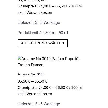
Optionen
Grundpreis:
74,00
€
–
66,60
€
/
100
ml
können
zzgl.
Versandkosten
auf
der
Lieferzeit:
3 - 5 Werktage
Produktseite
gewählt
Produkt enthält: 30
ml
– 50
ml
werden
Dieses
AUSFÜHRUNG WÄHLEN
Produkt
weist
mehrere
Varianten
auf.
Aurame No. 3049
Die
35,50
€
–
55,50
€
Optionen
Grundpreis:
74,00
€
–
66,60
€
/
100
ml
können
zzgl.
Versandkosten
auf
der
Lieferzeit:
3 - 5 Werktage
Produktseite