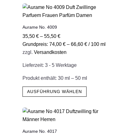
mehrere
Varianten
auf.
Aurame No. 4009
Die
35,50
€
–
55,50
€
Optionen
Grundpreis:
74,00
€
–
66,60
€
/
100
ml
können
zzgl.
Versandkosten
auf
der
Lieferzeit:
3 - 5 Werktage
Produktseite
gewählt
Produkt enthält: 30
ml
– 50
ml
werden
Dieses
AUSFÜHRUNG WÄHLEN
Produkt
weist
mehrere
Varianten
auf.
Aurame No. 4017
Die