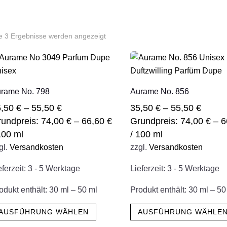
le 3 Ergebnisse werden angezeigt
rame No. 798
Aurame No. 856
5,50
€
–
55,50
€
35,50
€
–
55,50
€
undpreis:
74,00
€
–
66,60
€
Grundpreis:
74,00
€
–
6
100
ml
/
100
ml
gl.
Versandkosten
zzgl.
Versandkosten
eferzeit:
3 - 5 Werktage
Lieferzeit:
3 - 5 Werktage
odukt enthält: 30
ml
– 50
ml
Produkt enthält: 30
ml
– 5
Dieses
AUSFÜHRUNG WÄHLEN
AUSFÜHRUNG WÄHLE
Produkt