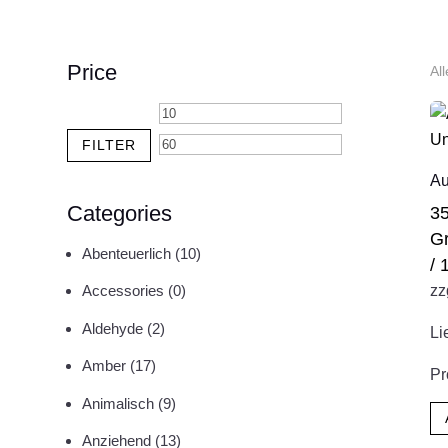
Price
Al
Min.
Max.
Preis
Preis
FILTER
Au
Categories
3
Gr
Abenteuerlich
(10)
/
zz
Accessories
(0)
Aldehyde
(2)
Li
Amber
(17)
Pr
Animalisch
(9)
Anziehend
(13)