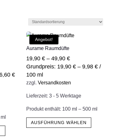
Angebot!
Aurame Raumdüfte
19,90
€
–
49,90
€
Grundpreis:
19,90
€
–
9,98
€
/
6,60
€
100
ml
zzgl.
Versandkosten
Lieferzeit:
3 - 5 Werktage
Produkt enthält: 100
ml
– 500
ml
Dieses
0
ml
AUSFÜHRUNG WÄHLEN
Dieses
Produkt
N
Produkt
weist