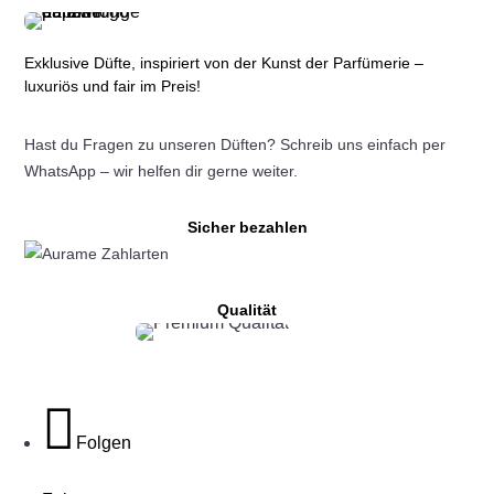
Optionen
können
auf
Exklusive Düfte, inspiriert von der Kunst der Parfümerie –
luxuriös und fair im Preis!
der
Produktseite
Hast du Fragen zu unseren Düften? Schreib uns einfach per
gewählt
WhatsApp – wir helfen dir gerne weiter.
werden
Sicher bezahlen
Qualität
Folgen