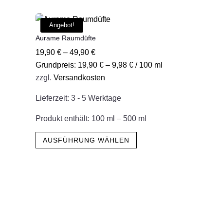
weist
mehrere
Angebot!
Varianten
Aurame Raumdüfte
auf.
19,90
€
–
49,90
€
Die
Grundpreis:
19,90
€
–
9,98
€
/
100
ml
Optionen
zzgl.
Versandkosten
können
auf
Lieferzeit:
3 - 5 Werktage
der
Produktseite
Produkt enthält: 100
ml
– 500
ml
gewählt
Dieses
AUSFÜHRUNG WÄHLEN
werden
Produkt
weist
mehrere
Varianten
auf.
Die