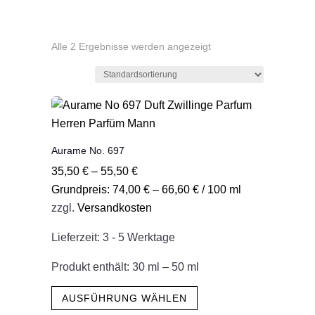
Alle 2 Ergebnisse werden angezeigt
Aurame No. 697
35,50
€
–
55,50
€
Grundpreis:
74,00
€
–
66,60
€
/
100
ml
zzgl.
Versandkosten
Lieferzeit:
3 - 5 Werktage
Produkt enthält: 30
ml
– 50
ml
Dieses
AUSFÜHRUNG WÄHLEN
Produkt