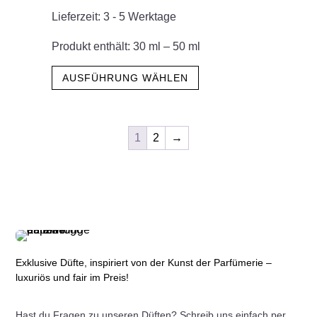
der
Lieferzeit:
3 - 5 Werktage
Produktseite
gewählt
Produkt enthält: 30
ml
– 50
ml
werden
Dieses
AUSFÜHRUNG WÄHLEN
Produkt
weist
mehrere
1
2
→
Varianten
auf.
Die
Optionen
können
auf
der
Exklusive Düfte, inspiriert von der Kunst der Parfümerie –
Produktseite
luxuriös und fair im Preis!
gewählt
werden
Hast du Fragen zu unseren Düften? Schreib uns einfach per