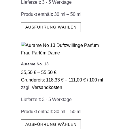
Lieferzeit:
3 - 5 Werktage
Produktseite
gewählt
Produkt enthält: 30
ml
– 50
ml
werden
Dieses
AUSFÜHRUNG WÄHLEN
Produkt
weist
mehrere
Varianten
auf.
Aurame No. 13
Die
35,50
€
–
55,50
€
Optionen
Grundpreis:
118,33
€
–
111,00
€
/
100
ml
können
zzgl.
Versandkosten
auf
der
Lieferzeit:
3 - 5 Werktage
Produktseite
gewählt
Produkt enthält: 30
ml
– 50
ml
werden
Dieses
AUSFÜHRUNG WÄHLEN
Produkt