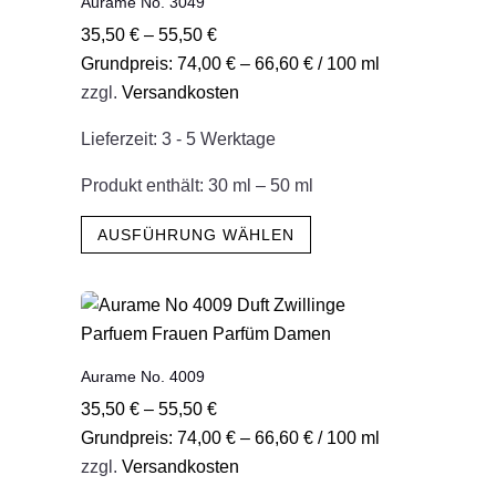
Aurame No. 3049
Die
35,50
€
–
55,50
€
Optionen
Grundpreis:
74,00
€
–
66,60
€
/
100
ml
können
zzgl.
Versandkosten
auf
der
Lieferzeit:
3 - 5 Werktage
Produktseite
gewählt
Produkt enthält: 30
ml
– 50
ml
werden
Dieses
AUSFÜHRUNG WÄHLEN
Produkt
weist
mehrere
Varianten
auf.
Aurame No. 4009
Die
35,50
€
–
55,50
€
Optionen
Grundpreis:
74,00
€
–
66,60
€
/
100
ml
können
zzgl.
Versandkosten
auf