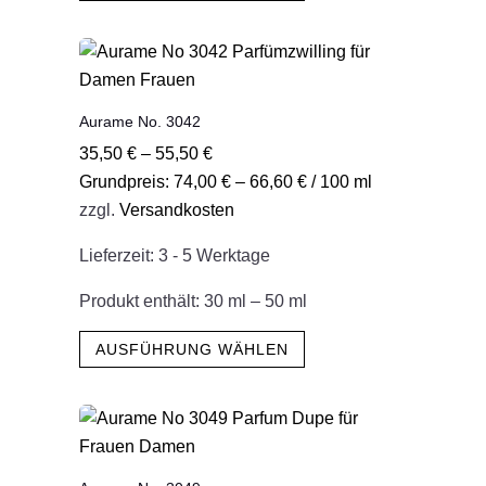
weist
mehrere
Varianten
auf.
Aurame No. 3042
Die
35,50
€
–
55,50
€
Optionen
Grundpreis:
74,00
€
–
66,60
€
/
100
ml
können
zzgl.
Versandkosten
auf
der
Lieferzeit:
3 - 5 Werktage
Produktseite
gewählt
Produkt enthält: 30
ml
– 50
ml
werden
Dieses
AUSFÜHRUNG WÄHLEN
Produkt
weist
mehrere
Varianten
auf.