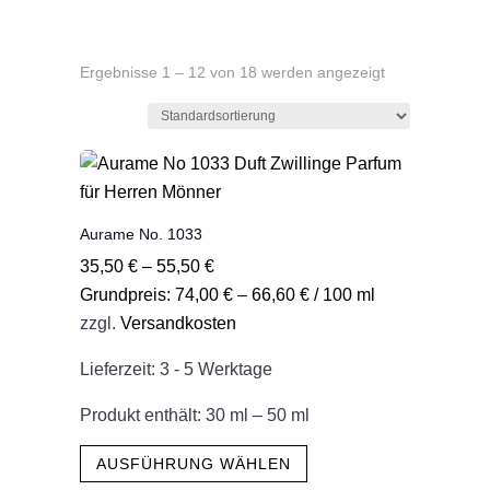
Ergebnisse 1 – 12 von 18 werden angezeigt
Aurame No. 1033
35,50
€
–
55,50
€
Grundpreis:
74,00
€
–
66,60
€
/
100
ml
zzgl.
Versandkosten
Lieferzeit:
3 - 5 Werktage
Produkt enthält: 30
ml
– 50
ml
Dieses
AUSFÜHRUNG WÄHLEN
Produkt