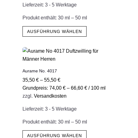
der
Lieferzeit:
3 - 5 Werktage
Produktseite
gewählt
Produkt enthält: 30
ml
– 50
ml
werden
Dieses
AUSFÜHRUNG WÄHLEN
Produkt
weist
mehrere
Varianten
auf.
Aurame No. 4017
Die
35,50
€
–
55,50
€
Optionen
Grundpreis:
74,00
€
–
66,60
€
/
100
ml
können
zzgl.
Versandkosten
auf
der
Lieferzeit:
3 - 5 Werktage
Produktseite
gewählt
Produkt enthält: 30
ml
– 50
ml
werden
Dieses
AUSFÜHRUNG WÄHLEN
Produkt