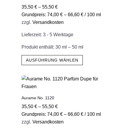
Die
35,50
€
–
55,50
€
Optionen
Grundpreis:
74,00
€
–
66,60
€
/
100
ml
können
zzgl.
Versandkosten
auf
der
Lieferzeit:
3 - 5 Werktage
Produktseite
gewählt
Produkt enthält: 30
ml
– 50
ml
werden
Dieses
AUSFÜHRUNG WÄHLEN
Produkt
weist
mehrere
Varianten
auf.
Aurame No. 1120
Die
35,50
€
–
55,50
€
Optionen
Grundpreis:
74,00
€
–
66,60
€
/
100
ml
können
zzgl.
Versandkosten
auf
der