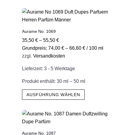
weist
mehrere
Varianten
auf.
Aurame No. 1069
Die
35,50
€
–
55,50
€
Optionen
Grundpreis:
74,00
€
–
66,60
€
/
100
ml
können
zzgl.
Versandkosten
auf
der
Lieferzeit:
3 - 5 Werktage
Produktseite
gewählt
Produkt enthält: 30
ml
– 50
ml
werden
Dieses
AUSFÜHRUNG WÄHLEN
Produkt
weist
mehrere
Varianten
auf.
Aurame No. 1087