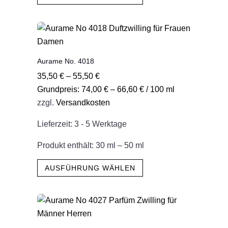
weist
mehrere
Varianten
auf.
Aurame No. 4018
Die
35,50
€
–
55,50
€
Optionen
Grundpreis:
74,00
€
–
66,60
€
/
100
ml
können
zzgl.
Versandkosten
auf
der
Lieferzeit:
3 - 5 Werktage
Produktseite
gewählt
Produkt enthält: 30
ml
– 50
ml
werden
Dieses
AUSFÜHRUNG WÄHLEN
Produkt
weist
mehrere
Varianten
auf.