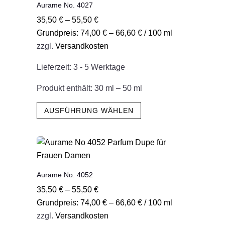
Aurame No. 4027
Die
35,50
€
–
55,50
€
Optionen
Grundpreis:
74,00
€
–
66,60
€
/
100
ml
können
zzgl.
Versandkosten
auf
der
Lieferzeit:
3 - 5 Werktage
Produktseite
gewählt
Produkt enthält: 30
ml
– 50
ml
werden
Dieses
AUSFÜHRUNG WÄHLEN
Produkt
weist
mehrere
Varianten
auf.
Aurame No. 4052
Die
35,50
€
–
55,50
€
Optionen
Grundpreis:
74,00
€
–
66,60
€
/
100
ml
können
zzgl.
Versandkosten
auf