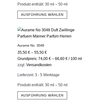
gewählt
Produkt enthält: 30
ml
– 50
ml
werden
Dieses
AUSFÜHRUNG WÄHLEN
Produkt
weist
mehrere
Varianten
auf.
Aurame No. 3048
Die
35,50
€
–
55,50
€
Optionen
Grundpreis:
74,00
€
–
66,60
€
/
100
ml
können
zzgl.
Versandkosten
auf
der
Lieferzeit:
3 - 5 Werktage
Produktseite
gewählt
Produkt enthält: 30
ml
– 50
ml
werden
Dieses
AUSFÜHRUNG WÄHLEN
Produkt
weist