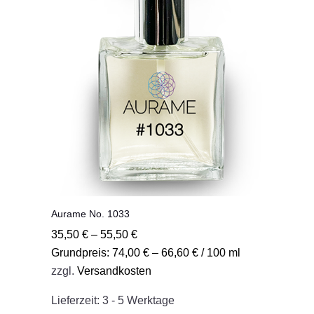
Optionen
können
auf
der
Produktseite
gewählt
werden
Aurame No. 1033
35,50
€
–
55,50
€
Grundpreis:
74,00
€
–
66,60
€
/
100
ml
zzgl.
Versandkosten
Lieferzeit:
3 - 5 Werktage