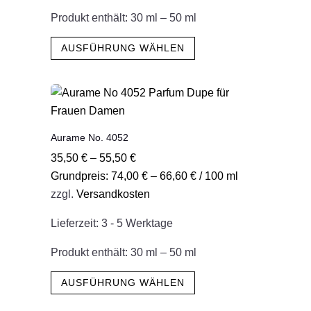
gewählt
Produkt enthält: 30
ml
– 50
ml
werden
Dieses
AUSFÜHRUNG WÄHLEN
Produkt
weist
mehrere
Varianten
auf.
Aurame No. 4052
Die
35,50
€
–
55,50
€
Optionen
Grundpreis:
74,00
€
–
66,60
€
/
100
ml
können
zzgl.
Versandkosten
auf
der
Lieferzeit:
3 - 5 Werktage
Produktseite
gewählt
Produkt enthält: 30
ml
– 50
ml
werden
Dieses
AUSFÜHRUNG WÄHLEN
Produkt
weist