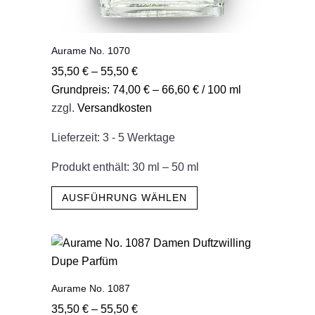
Aurame No. 1070
35,50
€
–
55,50
€
Grundpreis:
74,00
€
–
66,60
€
/
100
ml
zzgl.
Versandkosten
Lieferzeit:
3 - 5 Werktage
Produkt enthält: 30
ml
– 50
ml
Dieses
AUSFÜHRUNG WÄHLEN
Produkt
weist
mehrere
Varianten
auf.
Aurame No. 1087
Die
35,50
€
–
55,50
€
Optionen