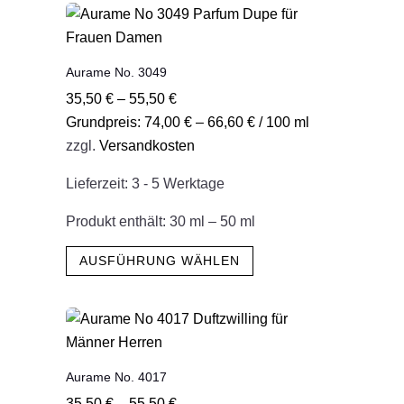
mehrere
Varianten
auf.
Aurame No. 3049
Die
35,50
€
–
55,50
€
Optionen
Grundpreis:
74,00
€
–
66,60
€
/
100
ml
können
zzgl.
Versandkosten
auf
der
Lieferzeit:
3 - 5 Werktage
Produktseite
gewählt
Produkt enthält: 30
ml
– 50
ml
werden
Dieses
AUSFÜHRUNG WÄHLEN
Produkt
weist
mehrere
Varianten
auf.
Aurame No. 4017
Die
35,50
€
–
55,50
€