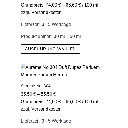
Grundpreis:
74,00
€
–
66,60
€
/
100
ml
können
zzgl.
Versandkosten
auf
der
Lieferzeit:
3 - 5 Werktage
Produktseite
gewählt
Produkt enthält: 30
ml
– 50
ml
werden
Dieses
AUSFÜHRUNG WÄHLEN
Produkt
weist
mehrere
Varianten
auf.
Aurame No. 304
Die
35,50
€
–
55,50
€
Optionen
Grundpreis:
74,00
€
–
66,60
€
/
100
ml
können
zzgl.
Versandkosten
auf
der
Lieferzeit:
3 - 5 Werktage
Produktseite