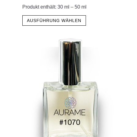
Produkt enthält: 30
ml
– 50
ml
Dieses
AUSFÜHRUNG WÄHLEN
Produkt
weist
mehrere
Varianten
auf.
Die
Optionen
können
auf
der
Produktseite
gewählt
werden