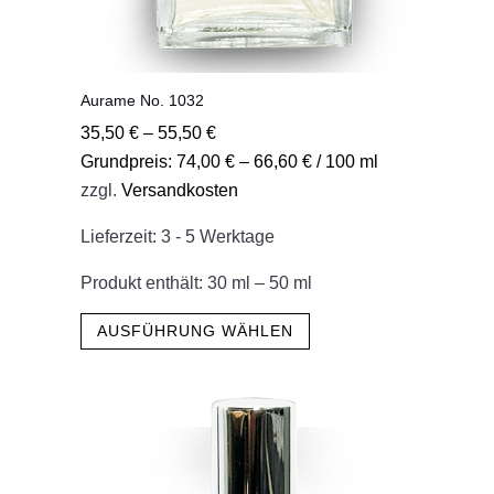
Aurame No. 1032
35,50
€
–
55,50
€
Grundpreis:
74,00
€
–
66,60
€
/
100
ml
zzgl.
Versandkosten
Lieferzeit:
3 - 5 Werktage
Produkt enthält: 30
ml
– 50
ml
Dieses
AUSFÜHRUNG WÄHLEN
Produkt
weist
mehrere
Varianten
auf.
Die