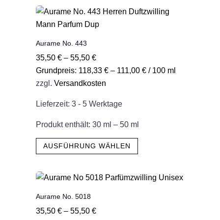
mehrere
Varianten
auf.
Aurame No. 443
Die
35,50
€
–
55,50
€
Optionen
Grundpreis:
118,33
€
–
111,00
€
/
100
ml
können
zzgl.
Versandkosten
auf
der
Lieferzeit:
3 - 5 Werktage
Produktseite
gewählt
Produkt enthält: 30
ml
– 50
ml
werden
Dieses
AUSFÜHRUNG WÄHLEN
Produkt
weist
mehrere
Varianten
Aurame No. 5018
auf.
35,50
€
–
55,50
€
Die