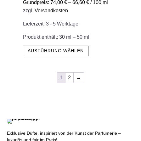
Grundpreis:
74,00
€
–
66,60
€
/
100
ml
Optionen
zzgl.
Versandkosten
können
auf
Lieferzeit:
3 - 5 Werktage
der
Produktseite
Produkt enthält: 30
ml
– 50
ml
gewählt
Dieses
AUSFÜHRUNG WÄHLEN
werden
Produkt
weist
mehrere
1
2
→
Varianten
auf.
Die
Optionen
können
auf
der
Exklusive Düfte, inspiriert von der Kunst der Parfümerie –
Produktseite
luxuriös und fair im Preis!