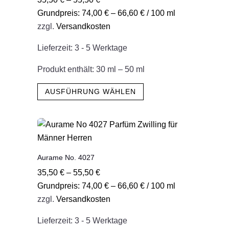
Optionen
Grundpreis:
74,00
€
–
66,60
€
/
100
ml
können
zzgl.
Versandkosten
auf
der
Lieferzeit:
3 - 5 Werktage
Produktseite
gewählt
Produkt enthält: 30
ml
– 50
ml
werden
Dieses
AUSFÜHRUNG WÄHLEN
Produkt
weist
mehrere
Varianten
auf.
Aurame No. 4027
Die
35,50
€
–
55,50
€
Optionen
Grundpreis:
74,00
€
–
66,60
€
/
100
ml
können
zzgl.
Versandkosten
auf
der
Lieferzeit:
3 - 5 Werktage
Produktseite